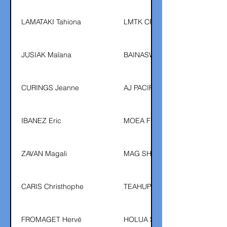
LAMATAKI Tahiona
LMTK CREATION
JUSIAK Maïana
BAINASWIWMEAR
CURINGS Jeanne
AJ PACIFIQUE
IBANEZ Eric
MOEA FENUA
ZAVAN Magali
MAG SHOP
CARIS Christhophe
TEAHUPOO-TAHITI
FROMAGET Hervé
HOLUA SHOP