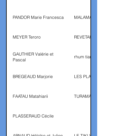
PANDOR Marie Francesca
MALAMA OFA
MEYER Teroro
REVETAHITI ATELIERS
GAUTHIER Valérie et
rhum tiare
Pascal
BREGEAUD Marjorie
LES PLAISIRS DE CHOUCHOU
FAATAU Matahiarii
TURAMAHIA
PLASSERAUD Cécile
ARNAUD Héloïse et Julien
LE TIKI VAN