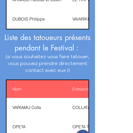
DUBOIS Philippe
VAIARIKI
Liste des tatoueurs présents
pendant le Festival :
(si vous souhaitez vous faire tatouer,
vous pouvez prendre directement
contact avec eux !)
Nom
Entreprise
VARIAMU Colla
COLLATATAU
OPETA
OPETA TATTOO