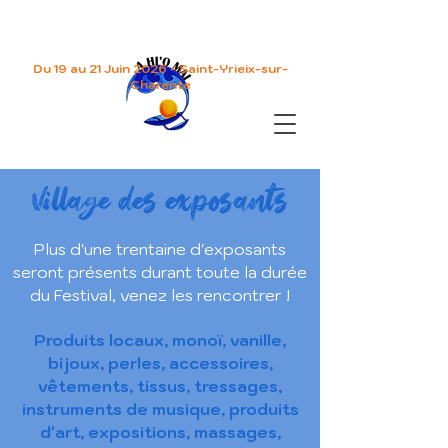
Du 19 au 21 Juin 2026 - Saint-Yrieix-sur-
Charente
Village des exposants
Plus d'une trentaine d'exposants
seront présents durant toute la durée
du Festival, v
enez les rencontrer !
Produits locaux, monoï, vanille,
bijoux, perles, accessoires,
vêtements, tissus, tressages,
instruments de musique, produits
d'art, expositions, massages,