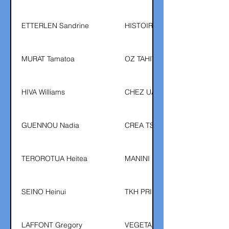
ETTERLEN Sandrine
HISTOIRE DE VANILLE
MURAT Tamatoa
OZ TAHITI
HIVA Williams
CHEZ UATAHITIENNE
GUENNOU Nadia
CREA TSHIRT
TEROROTUA Heitea
MANINI PERLE
SEINO Heinui
TKH PRINT
LAFFONT Gregory
VEGETAL EXOTIC