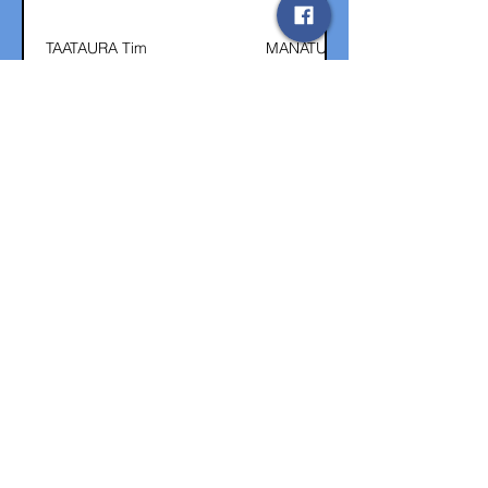
TAATAURA Tim
MANATU TATTOO
ZISOU Parkan
PAKO TATAU
IHOPU Manu
TE AITUA PATIKI
ROHI Mataiki
MATA'IKI TATAU
MAHAI Moana
TATTOO MAORI
HIKUTINI Nicolas
MIHIMANA Vaiarii
TVAI TATAU