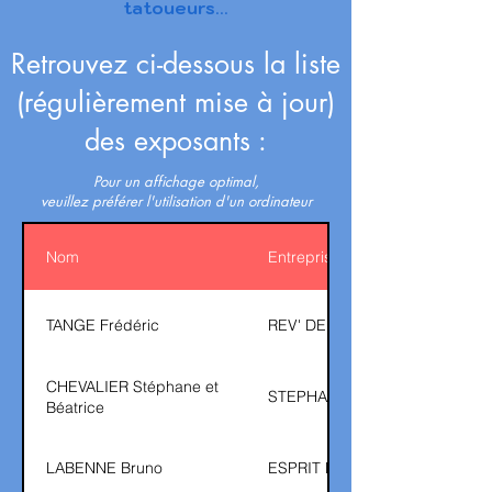
tatoueurs
...
Retrouvez ci-dessous la liste
(régulièrement mise à jour)
des exposants :
Pour un affichage optimal,
veuillez préférer l'utilisation
d'un ordinateur
Nom
Entreprise
TANGE Frédéric
REV' DE TAHITI
CHEVALIER Stéphane et
STEPHANE TAHITI PEARL
Béatrice
LABENNE Bruno
ESPRIT DES ILES/VINTAGE IS